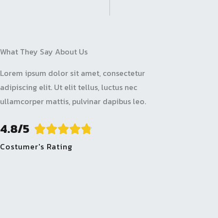
What They Say About Us
Lorem ipsum dolor sit amet, consectetur
adipiscing elit. Ut elit tellus, luctus nec
ullamcorper mattis, pulvinar dapibus leo.
4.8/5
R





Costumer's Rating
a
t
e
d