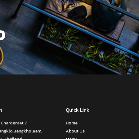
0
n
Quick Link
 Charoenrat 7
Home
Bangklo,Bangkholeam,
About Us