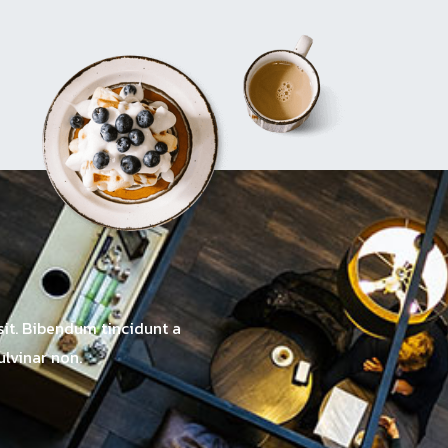
sit. Bibendum tincidunt a
lvinar non.