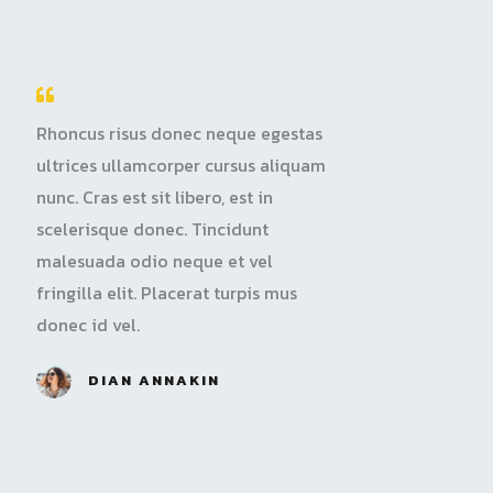
4
.
Rhoncus risus donec neque egestas
8
ultrices ullamcorper cursus aliquam
o
nunc. Cras est sit libero, est in
scelerisque donec. Tincidunt
u
malesuada odio neque et vel
t
fringilla elit. Placerat turpis mus
donec id vel.
o
f
DIAN ANNAKIN
5